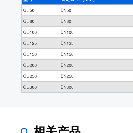
GL-50
DN50
GL-80
DN80
GL-100
DN100
GL-125
DN125
GL-150
DN150
GL-200
DN200
GL-250
DN250
GL-300
DN300
相关产品