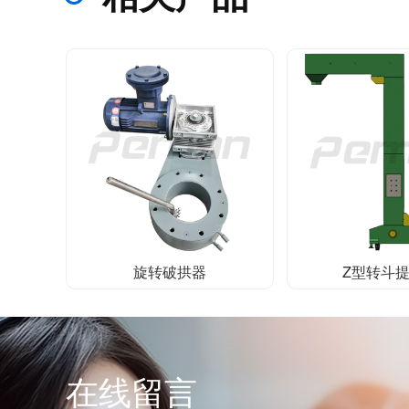
旋转破拱器
Z型转斗
在线留言