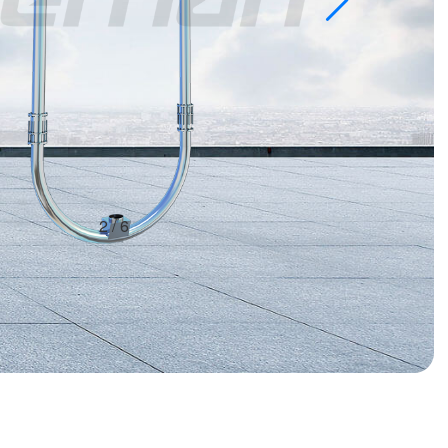
2
/
6