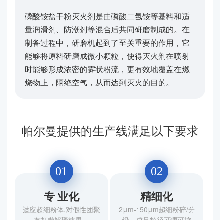
磷酸铵盐干粉灭火剂是由磷酸二氢铵等基料和适
量润滑剂、防潮剂等混合后共同研磨制成的。在
制备过程中，研磨机起到了至关重要的作用，它
能够将原料研磨成微小颗粒，使得灭火剂在喷射
时能够形成浓密的雾状粉流，更有效地覆盖在燃
烧物上，隔绝空气，从而达到灭火的目的。
帕尔曼提供的生产线满足以下要求
01
02
专 业化
精细化
适应超细粉体,对假性团聚
2μm-150μm超细粉碎/分
有打散解聚效果。
级，成品粒径可调可控