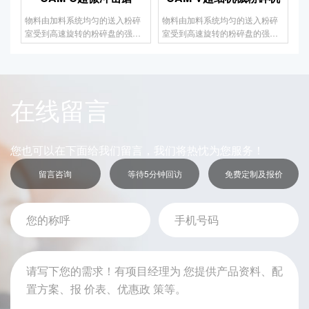
碎
物料由加料系统均匀的送入粉碎
物料由加料系统均匀的送入粉碎
C
过
室受到高速旋转的粉碎盘的强烈
室受到高速旋转的粉碎盘的强烈
化
机
冲击，同时受到离心力的作用，
冲击，同时受到离心力的作用，
发
磨
与粉碎齿圈发生碰撞，受到剪
与粉碎齿圈发生碰撞，受到剪
的
动
切、摩擦、碰撞等多种综合力的
切、摩擦、碰撞等多种综合力的
达
的
作用，使物料粉碎，被粉碎的物
作用，使物料粉碎，被粉碎的物
击
料随气流运动到分级区，通过变
料随气流运动到分级区，通过变
在线留言
通
频调节的分级轮，对粗细物料进
频调节的分级轮，对粗细物料进
超
行分离，符合细度要求的产品随
行分离，符合细度要求的产品随
或
气流进入旋风收集器和除尘器收
气流进入旋风收集器和除尘器收
您也可以在下面给我们留言，我们将热忱为您服务！
。
集，粗物料返回分级区二次粉
集，粗物料返回分级区二次粉
碎。
碎。
留言咨询
等待5分钟回访
免费定制及报价