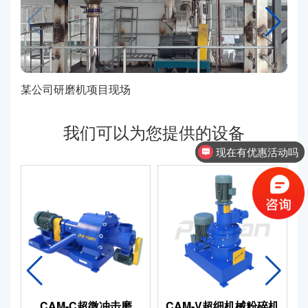
某公司研磨机项目现场
某
我们可以为您提供的设备
现在有优惠活动吗
CAM-C超微冲击磨
CAM-V超细机械粉碎机