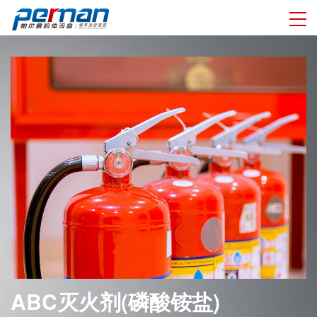
ABC灭火剂(磷酸铵盐)